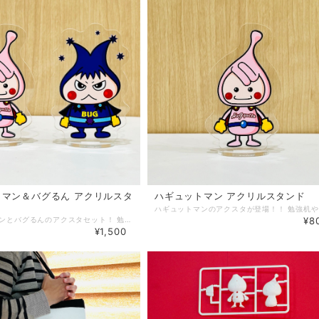
ハギュットマン アクリルスタンド
トマン＆バグるん アクリルスタ
ト
¥8
ハギュットマンとバグるんのアクスタセット！ 勉強机や仕事場のデスクにおいてね！！いつでも二人が応援してくれるよ！ サイズ：本体 : 約W7mm ×H10mm 商品説明：新品・未開封品です。
¥1,500