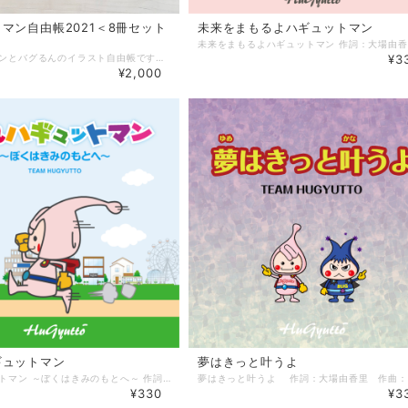
マン自由帳2021＜8冊セット
未来をまもるよハギュットマン
ハギュットマンとバグるんのイラスト自由帳です。ハギュットマンのさまざまなポーズが見られるよ！ハギュットマンソング「走れハギュットマン～ぼくはきみのもとへ～」の歌詞付きです。
¥3
¥2,000
ギュットマン
夢はきっと叶うよ
走れハギュットマン ～ぼくはきみのもとへ～ 作詞：大場由香里 作曲：井田和義 あさ、目が覚めたらため息ひとつ 今日の支度さえ カタツムリ まわりの景色と同じ色えらぶ 見つからないように カメレオン 昨日の自分を悔しがるより 今の自分を乗り越えよう そこにはゴールがある 走れ 走れ ハギュットマン 未来をまもるため 希望の種を君に届けよう 進め 進め ハギュットマン 笑顔をまもるため 君と一緒に夢に向かい続けよう 君はひとりじゃない いつでもそばにいる ぎゅぎゅぎゅぎゅ・・・・ あさ、目が覚めたら新しいきもち 誰もがあこがれる カブトムシ 明日の自分を夢みるより 今の自分を見つめてみよう そこにはゴールがある 走れ 走れ ハギュットマン 未来をまもるため 希望の種を君に届けよう 進め 進め ハギュットマン 笑顔をまもるため 君と一緒に夢に向かい続けよう 君はひとりじゃない いつでもそばにいる だけど、くじけそうな時もある 君を笑顔にしたいから 未来へ飛び立とう 走れ 走れ ハギュットマン 未来をまもるため 希望の種を 君に届けよう 進め 進め ハギュットマン 笑顔をまもるため君と一緒に 夢に向かい続けよう 君はひとりじゃない いつでもそばにいる ぎゅぎゅぎゅ・・・・
¥330
¥3