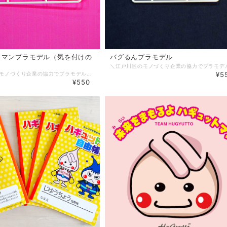
トマンプラモデル（気を付けの
バグるんプラモデル
＼江戸川区のモノづくり企業の協力でプラモデル完成♪／ 半年間の時間をかけて、ハギュットマン2種類＆バグるん1種類のプラモデルが完成しグッズとして販売♪ 江戸川区にあるモノづくり企業「秋東精工さん」のお力をお借りして、プラモデル金型をつくってもらい、どこにも負けないクオリティのプラモデル。 こちらは、「気を付け」の形をしています。
¥5
¥550