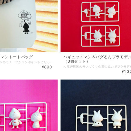
トマントートバッグ
ハギュットマン＆バグるんプラモデ
（3個セット）
ハギュットマンのモチーフがワンポイントになっている、モノトーンで使いやすいトートバッグです。 大容量サイズで、いつも持ち歩いていればお出かけや買い物に活躍してくれます！！ プリントされている吹き出しや星のマークもさりげなくおしゃれで、飽きのこないデザインが特徴。 こちらの商品は10点限定です。 サイズ 縦 38.5㎝ 横 37cm マチ12.5cm
¥890
¥1,3