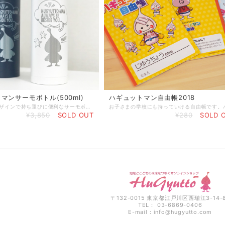
マンサーモボトル(500ml)
ハギュットマン自由帳2018
シンプルなデザインで持ち運びに便利なサーモボトルです。広い開口部で大きな氷も入れやすく、洗浄もしやすいので毎日使いたくなるアイテムです。
¥3,850
SOLD OUT
¥280
SOLD 
〒132-0015 東京都江戸川区西瑞江3-14-
TEL： 03-6869-0406
E-mail：
info@hugyutto.com