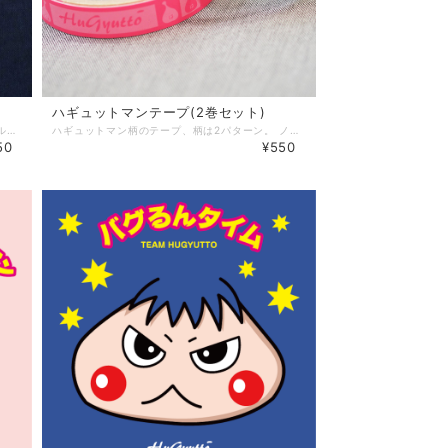
ハギュットマンテープ(2巻セット)
＼江戸川区のモノづくり企業の協力でプラモデル完成♪／ 半年間の時間をかけて、ハギュットマン2種類＆バグるん1種類のプラモデルが完成しグッズとして販売♪ 江戸川区にあるモノづくり企業「秋東精工さん」のお力をお借りして、プラモデル金型をつくってもらい、どこにも負けないクオリティのプラモデル。 こちらは、「バグるん」の形をしています。
ハギュットマン柄のテープ、柄は2パターン。 ノートや手紙を可愛く飾ったりしてください♪
50
¥550