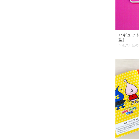
ハギュッ
型）