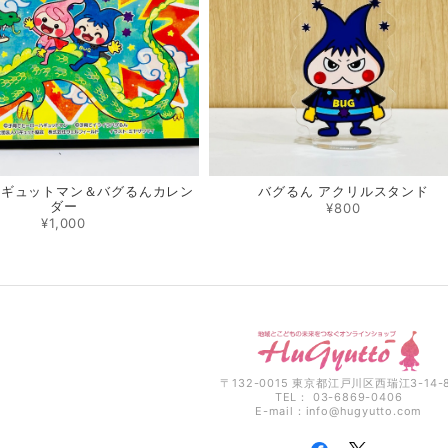
バグるん アクリルスタンド
 ハギュットマン＆バグるんカレン
ダー
¥800
¥1,000
〒132-0015 東京都江戸川区西瑞江3-14-
TEL： 03-6869-0406
E-mail：
info@hugyutto.com