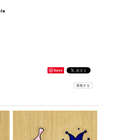
ble
Save
通報する